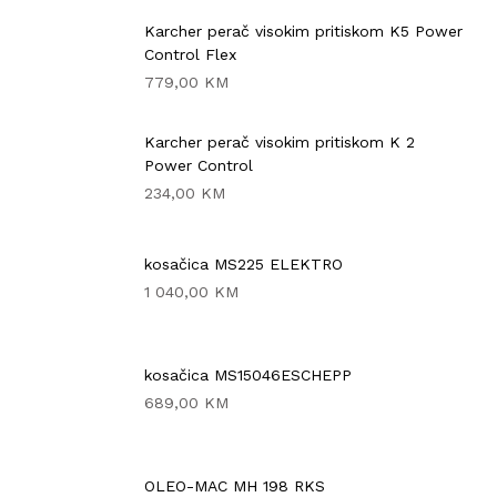
Karcher perač visokim pritiskom K5 Power
KOMPRESORI
Control Flex
779,00 KM
BUŠAČ ZEMLJE
Karcher perač visokim pritiskom K 2
ČEONE/STRIŽNE KOSAČICE
Power Control
234,00 KM
PRSKALICA LEĐNA
kosačica MS225 ELEKTRO
PRSKALICE
1 040,00 KM
PERAČ
kosačica MS15046ESCHEPP
689,00 KM
OLEO-MAC MH 198 RKS