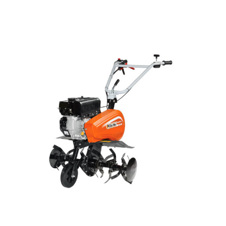
KOMPRESORI
BUŠAČ ZEMLJE
ČEONE/STRIŽNE KOSAČICE
PRSKALICA LEĐNA
PRSKALICE
PERAČ