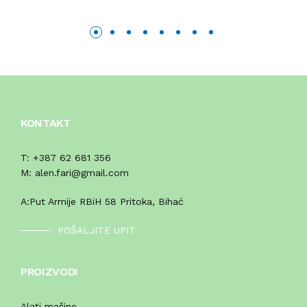
KONTAKT
T:
+387 62 681 356
M:
alen.fari@gmail.com
A:
Put Armije RBiH 58 Pritoka, Bihać
POŠALJITE UPIT
PROIZVODI
Alati mašine