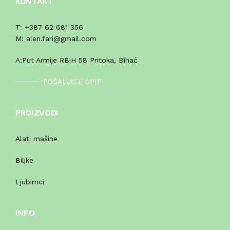
KONTAKT
T:
+387 62 681 356
M:
alen.fari@gmail.com
A:
Put Armije RBiH 58 Pritoka, Bihać
POŠALJITE UPIT
PROIZVODI
Alati mašine
Biljke
Ljubimci
INFO