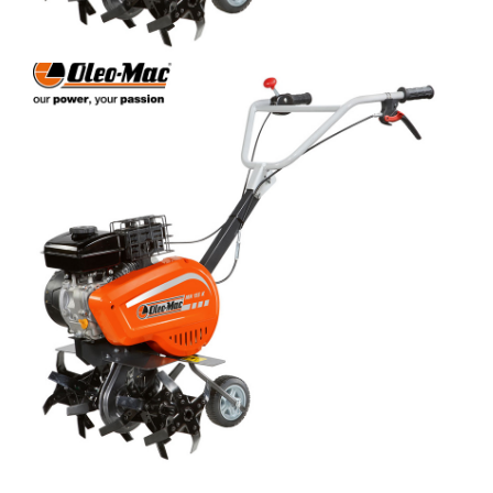
KOMPRESORI
BUŠAČ ZEMLJE
ČEONE/STRIŽNE KOSAČICE
PRSKALICA LEĐNA
PRSKALICE
PERAČ