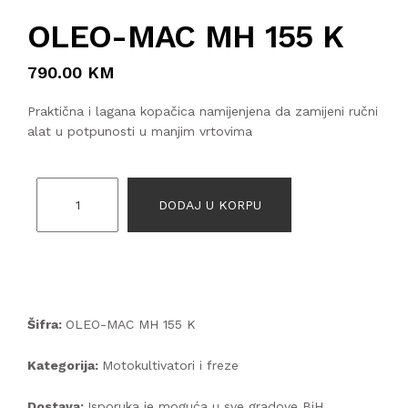
OLEO-MAC MH 155 K
790.00 KM
Praktična i lagana kopačica namijenjena da zamijeni ručni
alat u potpunosti u manjim vrtovima
DODAJ U KORPU
Šifra:
OLEO-MAC MH 155 K
Kategorija:
Motokultivatori i freze
Dostava:
Isporuka je moguća u sve gradove BiH.