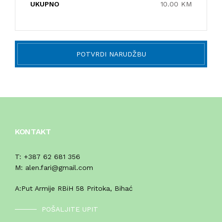
UKUPNO
10.00 KM
KOMPRESORI
BUŠAČ ZEMLJE
POTVRDI NARUDŽBU
ČEONE/STRIŽNE KOSAČICE
PRSKALICA LEĐNA
PRSKALICE
KONTAKT
PERAČ
T:
+387 62 681 356
M:
alen.fari@gmail.com
A:
Put Armije RBiH 58 Pritoka, Bihać
POŠALJITE UPIT