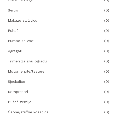
Čistači snijega
(0)
KOMPRESORI
Servis
(0)
Makaze za živicu
(0)
BUŠAČ ZEMLJE
Puhači
(0)
ČEONE/STRIŽNE KOSAČICE
Pumpe za vodu
(0)
PRSKALICA LEĐNA
Agregati
(0)
Trimeri za živu ogradu
(0)
PRSKALICE
Motorne pile/testere
(0)
PERAČ
Sjeckalice
(0)
Kompresori
(0)
Bušač zemlje
(0)
Čeone/strižne kosačice
(0)