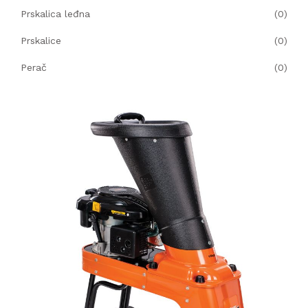
Prskalica leđna
(0)
Prskalice
(0)
Perač
(0)