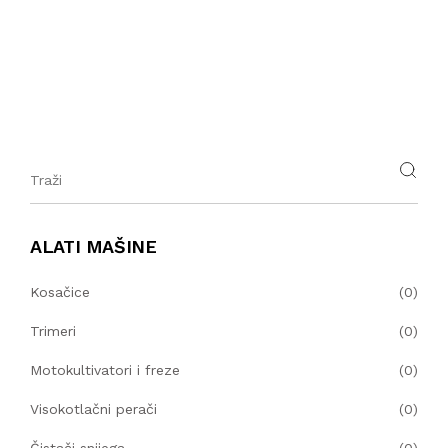
KONTAKT
PUMPE ZA VODU
SUPSTRATI
ČISTAČI SNIJEGA
LUKOVICE I SJEMENA
SERVIS
KERAMIČKE VAZNE
MAKAZE ZA ŽIVICU
PVC SAKSIJE
ALATI MAŠINE
PUHAČI
SADNICE RUŽA
Kosačice
(0)
TRIMERI ZA ŽIVU OGRADU
Trimeri
(0)
Motokultivatori i freze
(0)
MOTORNE PILE/TESTERE
Visokotlačni perači
(0)
SJECKALICE