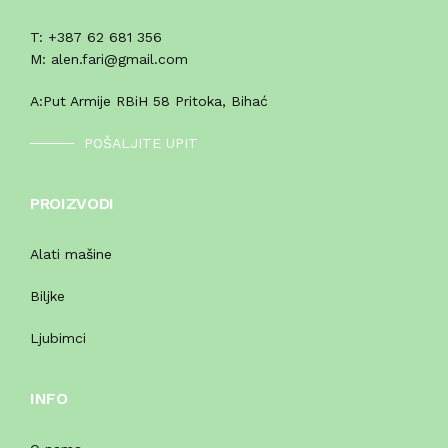
T:
+387 62 681 356
M:
alen.fari@gmail.com
A:
Put Armije RBiH 58 Pritoka, Bihać
POŠALJITE UPIT
PROIZVODI
Alati mašine
Biljke
Ljubimci
INFO