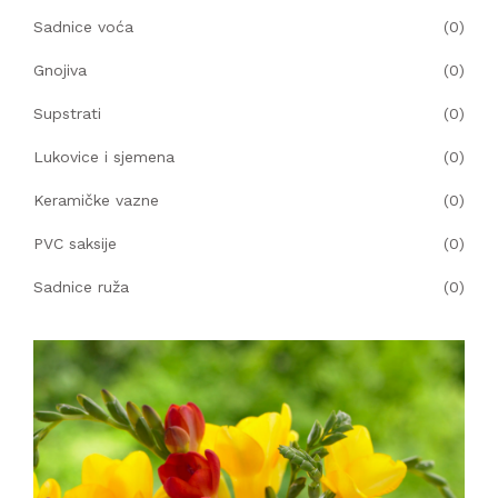
Sadnice voća
(0)
KOMPRESORI
Gnojiva
(0)
BUŠAČ ZEMLJE
Supstrati
(0)
ČEONE/STRIŽNE KOSAČICE
Lukovice i sjemena
(0)
Keramičke vazne
(0)
PRSKALICA LEĐNA
PVC saksije
(0)
PRSKALICE
Sadnice ruža
(0)
PERAČ