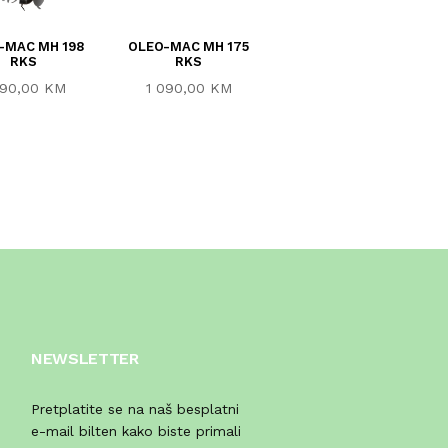
-MAC MH 198
OLEO-MAC MH 175
OLEO-MAC MH 155 K
RKS
RKS
790,00 KM
290,00 KM
1 090,00 KM
NEWSLETTER
Pretplatite se na naš besplatni
e-mail bilten kako biste primali