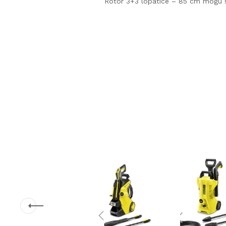
Rotor 3+3 lopatice – 85 cm mogu s