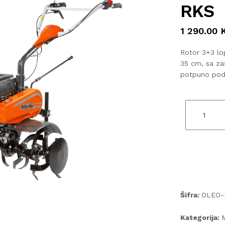
RKS
1 290.00
Rotor 3+3 lo
35 cm, sa za
potpuno pod
Šifra:
OLEO-
Kategorija:
M