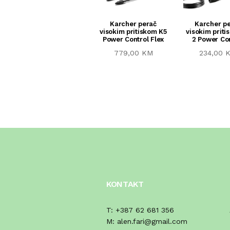
Karcher perač
Karcher p
visokim pritiskom K5
visokim priti
Power Control Flex
2 Power Co
779,00 KM
234,00 
KONTAKT
T:
+387 62 681 356
M:
alen.fari@gmail.com