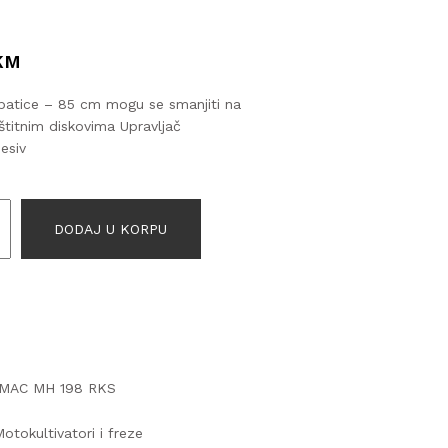
 KM
patice – 85 cm mogu se smanjiti na
štitnim diskovima Upravljač
esiv
DODAJ U KORPU
MAC MH 198 RKS
otokultivatori i freze