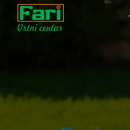
ALATI MAŠINE
- KOSAČICE
- TRIMERI
- MOTOKULTIVATORI I FREZE
- AGREGATI
- VISOKOTLAČNI PERAČI
SHOP
- PUMPE ZA VODU