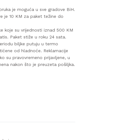
oruka je moguća u sve gradove BiH.
ve je 10 KM za paket težine do
ke koje su vrijednosti iznad 500 KM
atis. Paket stiže u roku 24 sata.
riodu biljke putuju u termo
štićene od hladnoće. Reklamacije
o su pravovremeno prijavljene, u
mena nakon što je preuzeta pošiljka.