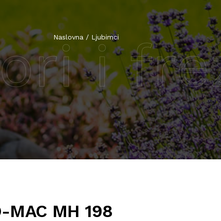
ri i fre
Naslovna
/
Ljubimci
-MAC MH 198