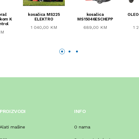
erač
kosačica MS225
kosačica
OLEO
skom K
ELEKTRO
MS15046ESCHEPP
ntrol
1 040,00 KM
689,00 KM
1 
KM
PROIZVODI
INFO
Alati mašine
O nama