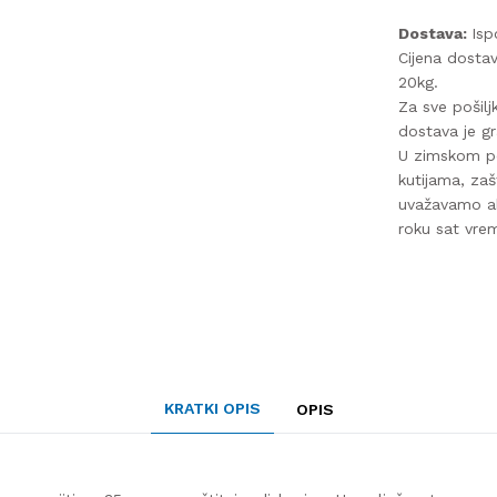
Dostava:
Isp
Cijena dosta
20kg.
Za sve pošilj
dostava je gr
U zimskom pe
kutijama, za
uvažavamo ak
roku sat vre
KRATKI OPIS
OPIS