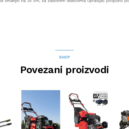
e smanjiti na 35 cm, sa zaštitnim diskovima Upravljač potpuno p
SHOP
Povezani proizvodi