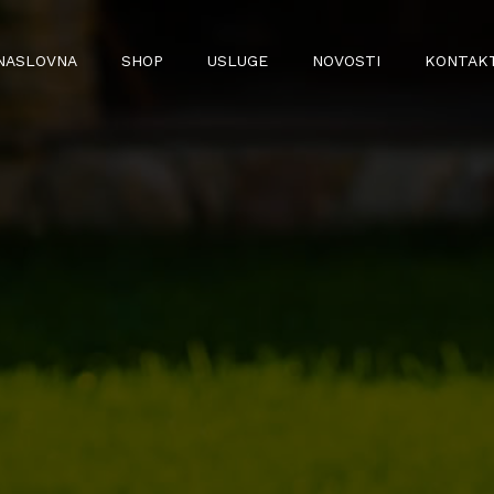
NASLOVNA
SHOP
USLUGE
NOVOSTI
KONTAK
BILJKE
LJUBIMCI
- SOBNE BILJKE
- HRANA I OPREMA ZA PSE
- VANJSKE BILJKE
- HRANA I OPREMA ZA MAČKE
- CITRUSI
- HRANA I OPREMA ZA SITNE
ŽIVOTINJE
- SADNICE VOĆA
- GNOJIVA
- SUPSTRATI