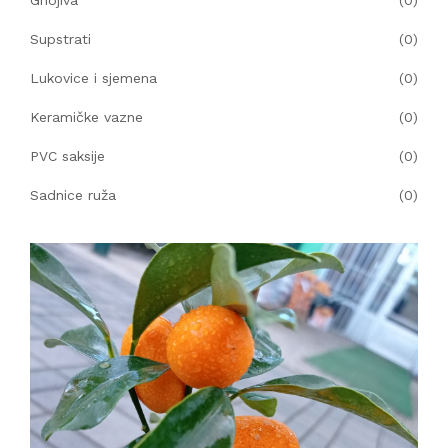
Gnojiva
(0)
KOMPRESORI
Supstrati
(0)
Lukovice i sjemena
(0)
BUŠAČ ZEMLJE
Keramičke vazne
(0)
ČEONE/STRIŽNE KOSAČICE
PVC saksije
(0)
PRSKALICA LEĐNA
Sadnice ruža
(0)
PRSKALICE
PERAČ