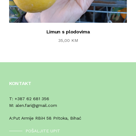
Limun s plodovima
35,00 KM
KONTAKT
T:
+387 62 681 356
M:
alen.fari@gmail.com
A:
Put Armije RBiH 58 Pritoka, Bihać
POŠALJITE UPIT