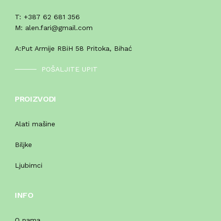
T:
+387 62 681 356
M:
alen.fari@gmail.com
A:
Put Armije RBiH 58 Pritoka, Bihać
POŠALJITE UPIT
PROIZVODI
Alati mašine
Biljke
Ljubimci
INFO
O nama