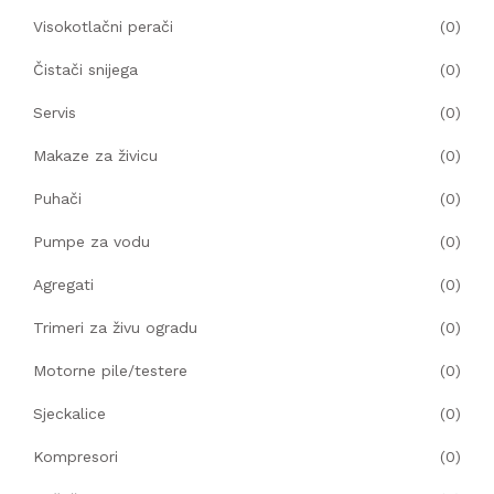
Visokotlačni perači
(0)
KOMPRESORI
Čistači snijega
(0)
BUŠAČ ZEMLJE
Servis
(0)
ČEONE/STRIŽNE KOSAČICE
Makaze za živicu
(0)
Puhači
(0)
PRSKALICA LEĐNA
Pumpe za vodu
(0)
PRSKALICE
Agregati
(0)
Trimeri za živu ogradu
(0)
PERAČ
Motorne pile/testere
(0)
Sjeckalice
(0)
Kompresori
(0)