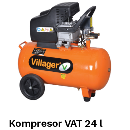
KOMPRESORI
BUŠAČ ZEMLJE
ČEONE/STRIŽNE KOSAČICE
PRSKALICA LEĐNA
PRSKALICE
PERAČ
Kompresor VAT 24 l