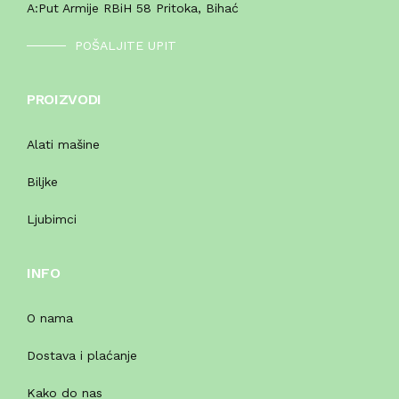
A:
Put Armije RBiH 58 Pritoka, Bihać
POŠALJITE UPIT
PROIZVODI
Alati mašine
Biljke
Ljubimci
INFO
O nama
Dostava i plaćanje
Kako do nas