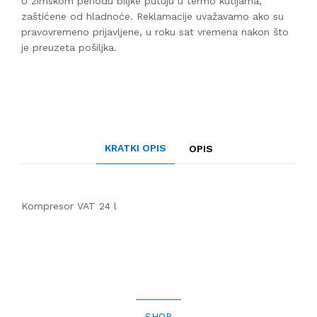
U zimskom periodu biljke putuju u termo kutijama,
zaštićene od hladnoće. Reklamacije uvažavamo ako su
pravovremeno prijavljene, u roku sat vremena nakon što
je preuzeta pošiljka.
KRATKI OPIS
OPIS
Kompresor VAT 24 l
SHOP