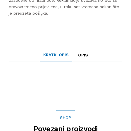
zaštićene od hladnoće. Reklamacije uvažavamo ako su
pravovremeno prijavljene, u roku sat vremena nakon što
je preuzeta pošiljka.
KRATKI OPIS
OPIS
SHOP
Povezani proizvodi