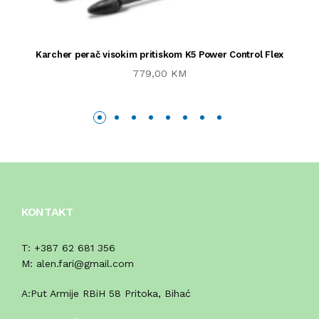
Karcher perač visokim pritiskom K5 Power Control Flex
779,00 KM
KONTAKT
T:
+387 62 681 356
M:
alen.fari@gmail.com
A:
Put Armije RBiH 58 Pritoka, Bihać