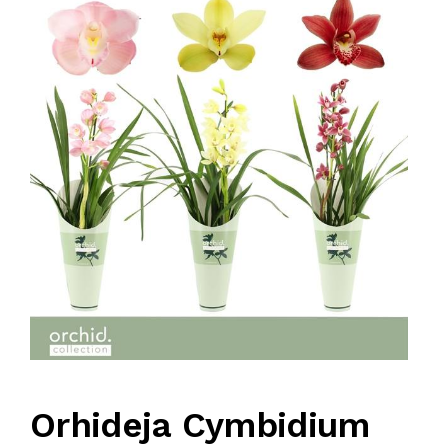
KOMPRESORI
BUŠAČ ZEMLJE
ČEONE/STRIŽNE KOSAČICE
PRSKALICA LEĐNA
PRSKALICE
PERAČ
Orhideja Cymbidium