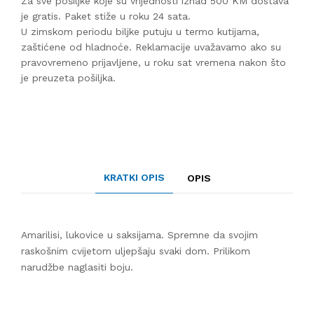
Za sve pošiljke koje su vrijednosti iznad 500 KM dostava
je gratis. Paket stiže u roku 24 sata.
U zimskom periodu biljke putuju u termo kutijama,
zaštićene od hladnoće. Reklamacije uvažavamo ako su
pravovremeno prijavljene, u roku sat vremena nakon što
je preuzeta pošiljka.
KRATKI OPIS
OPIS
Amarilisi, lukovice u saksijama. Spremne da svojim
raskošnim cvijetom uljepšaju svaki dom. Prilikom
narudžbe naglasiti boju.