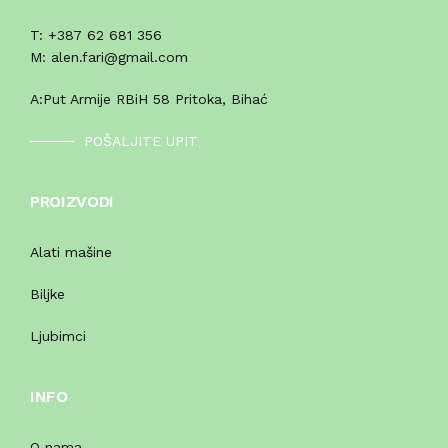
T:
+387 62 681 356
M:
alen.fari@gmail.com
A:
Put Armije RBiH 58 Pritoka, Bihać
POŠALJITE UPIT
PROIZVODI
Alati mašine
Biljke
Ljubimci
INFO
O nama