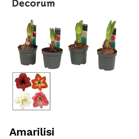
KOMPRESORI
BUŠAČ ZEMLJE
ČEONE/STRIŽNE KOSAČICE
PRSKALICA LEĐNA
PRSKALICE
PERAČ
Amarilisi