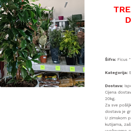
TRE
D
Šifra:
Ficus "
Kategorija:
S
Dostava:
Isp
Cijena dosta
20kg.
Za sve pošilj
dostava je gr
U zimskom pe
kutijama, za
uvažavamo ak