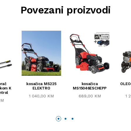
Povezani proizvodi
erač
kosačica MS225
kosačica
OLEO
skom K
ELEKTRO
MS15046ESCHEPP
ntrol
1 040,00 KM
689,00 KM
1 
KM