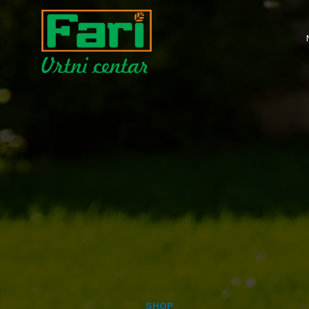
ALATI MAŠINE
- KOSAČICE
- TRIMERI
- MOTOKULTIVATORI I FREZE
- AGREGATI
- VISOKOTLAČNI PERAČI
SHOP
- PUMPE ZA VODU