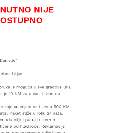
NUTNO NIJE
OSTUPNO
Danielle"
obne biljke
oruka je moguća u sve gradove BiH.
ve je 10 KM za paket težine do
ke koje su vrijednosti iznad 500 KM
atis. Paket stiže u roku 24 sata.
riodu biljke putuju u termo
štićene od hladnoće. Reklamacije
o su pravovremeno prijavljene, u