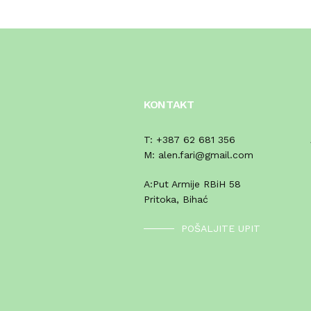
KONTAKT
T:
+387 62 681 356
M:
alen.fari@gmail.com
A:
Put Armije RBiH 58
Pritoka, Bihać
POŠALJITE UPIT