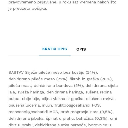
pravovremeno prijavljene, u roku sat vremena nakon što
je preuzeta pošiljka.
KRATKI OPIS
OPIS
SASTAV Svježe pileće meso bez kostiju (24%),
dehidrirano pileće meso (22%), škrob iz graška (20%),
pileća mast, dehidrirana bundeva (5%), dehidrirana cijela
jaja, svježa haringa, dehidrirana haringa, sušena repina
pulpa, riblje ulje, biljna vlakna iz graška, osušena mrkva,
osušena lucerna, inulin, fruktooligosaharidi FOS,
mannanoligosaharidi MOS, prah mogranja-nara (0,5%),
dehidrirana jabuka, špinat u prahu, buhačica (0,3%), crni
ribiz u prahu, dehidrirana slatka naranča, borovnice u