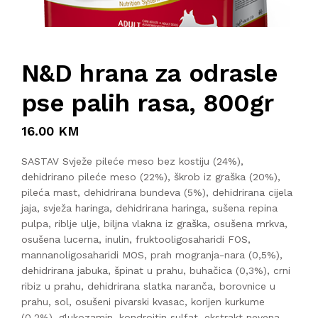
N&D hrana za odrasle
pse palih rasa, 800gr
16.00 KM
SASTAV Svježe pileće meso bez kostiju (24%),
dehidrirano pileće meso (22%), škrob iz graška (20%),
pileća mast, dehidrirana bundeva (5%), dehidrirana cijela
jaja, svježa haringa, dehidrirana haringa, sušena repina
pulpa, riblje ulje, biljna vlakna iz graška, osušena mrkva,
osušena lucerna, inulin, fruktooligosaharidi FOS,
mannanoligosaharidi MOS, prah mogranja-nara (0,5%),
dehidrirana jabuka, špinat u prahu, buhačica (0,3%), crni
ribiz u prahu, dehidrirana slatka naranča, borovnice u
prahu, sol, osušeni pivarski kvasac, korijen kurkume
(0,2%), glukozamin, kondroitin sulfat, ekstrakt nevena