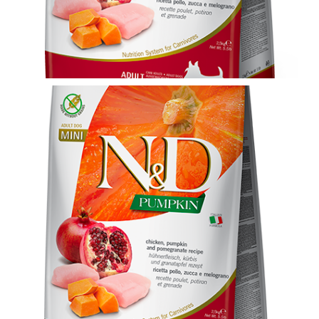
KOMPRESORI
BUŠAČ ZEMLJE
ČEONE/STRIŽNE KOSAČICE
PRSKALICA LEĐNA
PRSKALICE
PERAČ