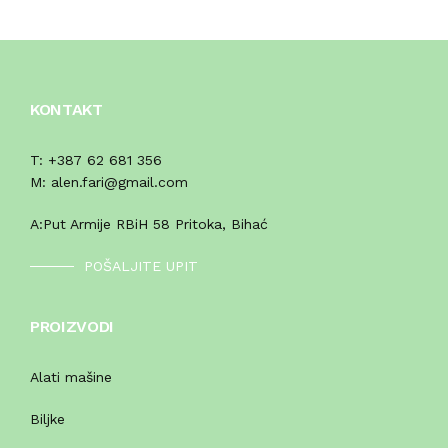
KONTAKT
T:
+387 62 681 356
M:
alen.fari@gmail.com
A:
Put Armije RBiH 58 Pritoka, Bihać
POŠALJITE UPIT
PROIZVODI
Alati mašine
Biljke