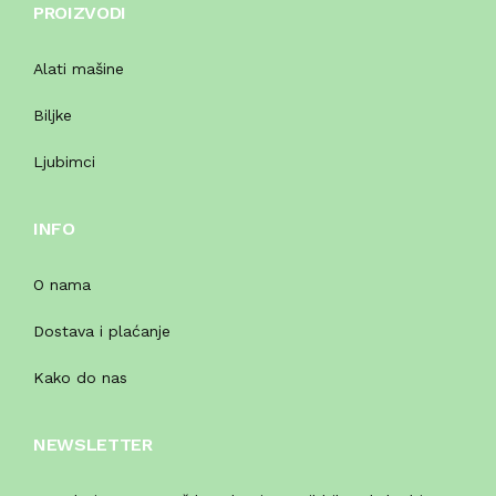
PROIZVODI
Alati mašine
Biljke
Ljubimci
INFO
O nama
Dostava i plaćanje
Kako do nas
NEWSLETTER