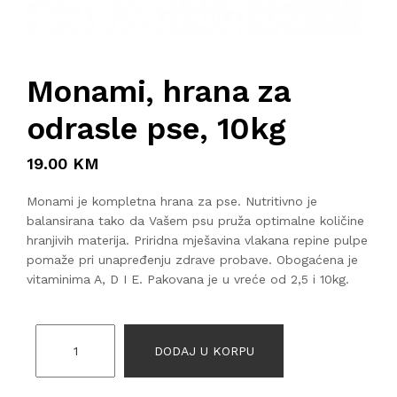
Monami, hrana za
odrasle pse, 10kg
19.00 KM
Monami je kompletna hrana za pse. Nutritivno je
balansirana tako da Vašem psu pruža optimalne količine
hranjivih materija. Priridna mješavina vlakana repine pulpe
pomaže pri unapređenju zdrave probave. Obogaćena je
vitaminima A, D I E. Pakovana je u vreće od 2,5 i 10kg.
DODAJ U KORPU