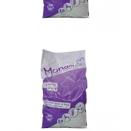
KOMPRESORI
BUŠAČ ZEMLJE
ČEONE/STRIŽNE KOSAČICE
PRSKALICA LEĐNA
PRSKALICE
PERAČ