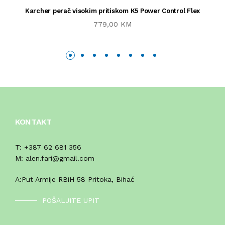
Karcher perač visokim pritiskom K5 Power Control Flex
779,00 KM
KONTAKT
T:
+387 62 681 356
M:
alen.fari@gmail.com
A:
Put Armije RBiH 58 Pritoka, Bihać
POŠALJITE UPIT