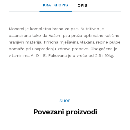
KRATKI OPIS
OPIS
Monami je kompletna hrana za pse. Nutritivno je
balansirana tako da Vašem psu pruža optimalne količine
hranjivih materija. Priridna mješavina vlakana repine pulpe
pomaže pri unapređenju zdrave probave. Obogaćena je
vitaminima A, D I E. Pakovana je u vreće od 2,5 i 10kg.
SHOP
Povezani proizvodi