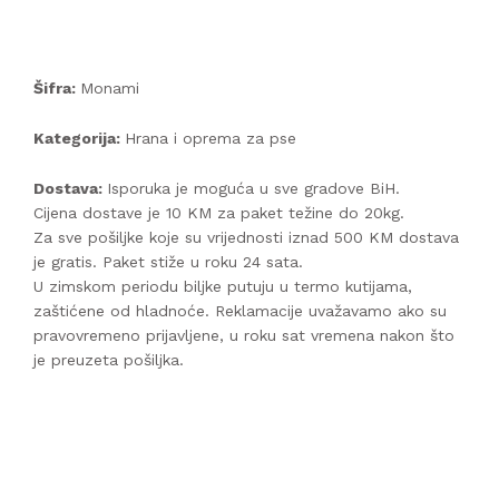
Šifra:
Monami
Kategorija:
Hrana i oprema za pse
Dostava:
Isporuka je moguća u sve gradove BiH.
Cijena dostave je 10 KM za paket težine do 20kg.
Za sve pošiljke koje su vrijednosti iznad 500 KM dostava
je gratis. Paket stiže u roku 24 sata.
U zimskom periodu biljke putuju u termo kutijama,
zaštićene od hladnoće. Reklamacije uvažavamo ako su
pravovremeno prijavljene, u roku sat vremena nakon što
je preuzeta pošiljka.