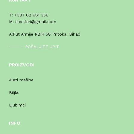
T:
+387 62 681 356
M:
alen.fari@gmail.com
A:
Put Armije RBiH 58 Pritoka, Bihać
POŠALJITE UPIT
PROIZVODI
Alati mašine
Biljke
Ljubimci
INFO