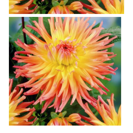
KOMPRESORI
BUŠAČ ZEMLJE
ČEONE/STRIŽNE KOSAČICE
PRSKALICA LEĐNA
PRSKALICE
PERAČ