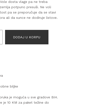
 Vole dosta vlage pa ne treba
zemlja potpuno presuši. Ne voli
tlost pa se preporučuje da se stavi
zora ali da sunce ne dodiruje listove.
DODAJ U KORPU
ea
obne biljke
oruka je moguća u sve gradove BiH.
ve je 10 KM za paket težine do