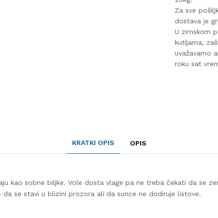
Za sve pošilj
dostava je gr
U zimskom pe
kutijama, za
uvažavamo ak
roku sat vre
KRATKI OPIS
OPIS
aju kao sobne biljke. Vole dosta vlage pa ne treba čekati da se ze
 da se stavi u blizini prozora ali da sunce ne dodiruje listove.