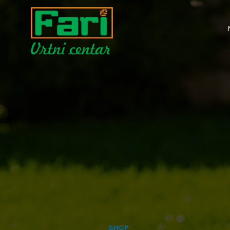
ALATI MAŠINE
- KOSAČICE
- TRIMERI
- MOTOKULTIVATORI I FREZE
- AGREGATI
- VISOKOTLAČNI PERAČI
SHOP
- PUMPE ZA VODU