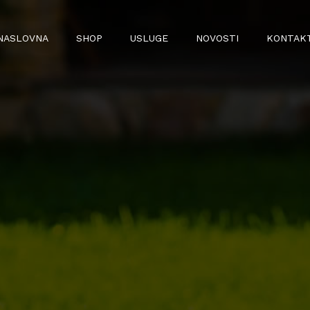
NASLOVNA
SHOP
USLUGE
NOVOSTI
KONTAK
BILJKE
LJUBIMCI
- SOBNE BILJKE
- HRANA I OPREMA ZA PSE
- VANJSKE BILJKE
- HRANA I OPREMA ZA MAČKE
- CITRUSI
- HRANA I OPREMA ZA SITNE
ŽIVOTINJE
- SADNICE VOĆA
- GNOJIVA
- SUPSTRATI