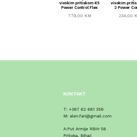
visokim pritiskom K5
visokim priti
Power Control Flex
2 Power Co
779,00 KM
234,00 
KONTAKT
T:
+387 62 681 356
M:
alen.fari@gmail.com
A:
Put Armije RBiH 58
Pritoka, Bihać