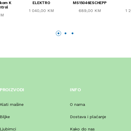
skom K
ELEKTRO
MS15046ESCHEPP
ntrol
1 040,00 KM
689,00 KM
1 
KM
PROIZVODI
INFO
Alati mašine
O nama
Biljke
Dostava i plaćanje
Ljubimci
Kako do nas