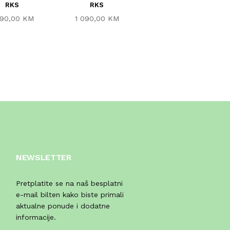
RKS
RKS
790,00 KM
290,00 KM
1 090,00 KM
NEWSLETTER
Pretplatite se na naš besplatni
e-mail bilten kako biste primali
aktualne ponude i dodatne
informacije.