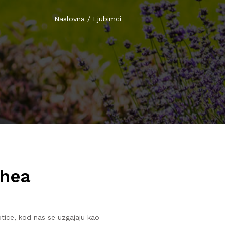
Naslovna
/
Ljubimci
thea
tice, kod nas se uzgajaju kao