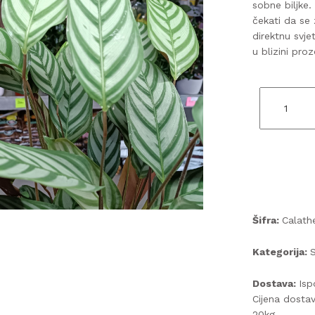
sobne biljke.
čekati da se 
direktnu svje
u blizini pro
Šifra:
Calath
Kategorija:
S
Dostava:
Isp
Cijena dosta
20kg.