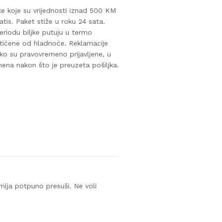
ke koje su vrijednosti iznad 500 KM
atis. Paket stiže u roku 24 sata.
riodu biljke putuju u termo
štićene od hladnoće. Reklamacije
o su pravovremeno prijavljene, u
mena nakon što je preuzeta pošiljka.
mlja potpuno presuši. Ne voli