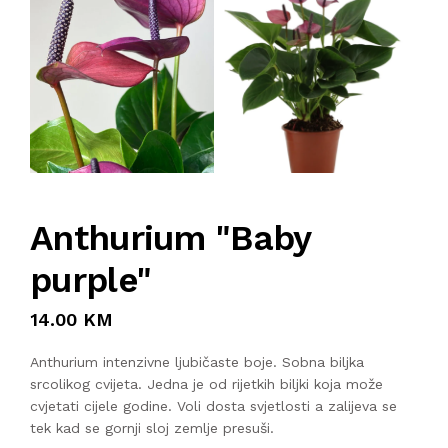
KOMPRESORI
BUŠAČ ZEMLJE
ČEONE/STRIŽNE KOSAČICE
PRSKALICA LEĐNA
Anthurium "Baby
PRSKALICE
purple"
PERAČ
14.00 KM
Anthurium intenzivne ljubičaste boje. Sobna biljka
srcolikog cvijeta. Jedna je od rijetkih biljki koja može
cvjetati cijele godine. Voli dosta svjetlosti a zalijeva se
tek kad se gornji sloj zemlje presuši.