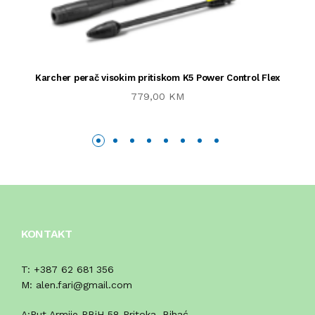
Karcher perač visokim pritiskom K5 Power Control Flex
779,00 KM
KONTAKT
T:
+387 62 681 356
M:
alen.fari@gmail.com
A:
Put Armije RBiH 58 Pritoka, Bihać