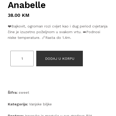
Anabelle
38.00 KM
❤️Bajkovit, ogroman rozi cvijet kao i dug period cvjetanja
čine je izuzetno poželjnom u svakom vrtu. ➡️Podnosi
niske temperature. 📏Rasta do 1.4m.
DODAJ U KORPU
Šifra:
sweet
Kategorija:
Vanjske biljke
Dostava:
Isporuka je moguća u sve gradove BiH.