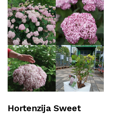
KOMPRESORI
BUŠAČ ZEMLJE
ČEONE/STRIŽNE KOSAČICE
PRSKALICA LEĐNA
PRSKALICE
PERAČ
Hortenzija Sweet