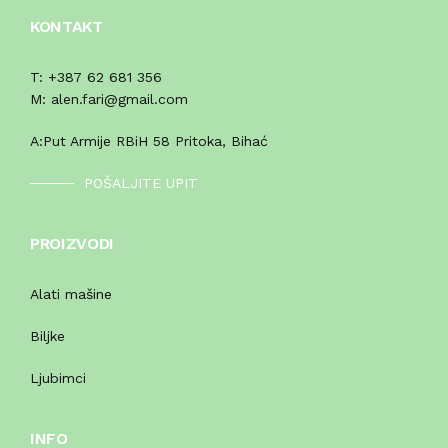
KONTAKT
T:
+387 62 681 356
M:
alen.fari@gmail.com
A:
Put Armije RBiH 58 Pritoka, Bihać
POŠALJITE UPIT
PROIZVODI
Alati mašine
Biljke
Ljubimci
INFO