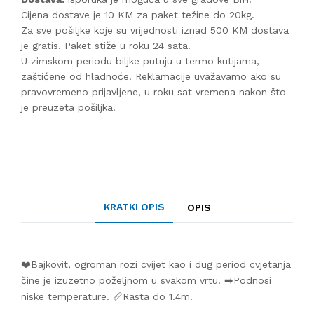
Cijena dostave je 10 KM za paket težine do 20kg.
Za sve pošiljke koje su vrijednosti iznad 500 KM dostava
je gratis. Paket stiže u roku 24 sata.
U zimskom periodu biljke putuju u termo kutijama,
zaštićene od hladnoće. Reklamacije uvažavamo ako su
pravovremeno prijavljene, u roku sat vremena nakon što
je preuzeta pošiljka.
KRATKI OPIS
OPIS
❤️Bajkovit, ogroman rozi cvijet kao i dug period cvjetanja
čine je izuzetno poželjnom u svakom vrtu. ➡️Podnosi
niske temperature. 📏Rasta do 1.4m.