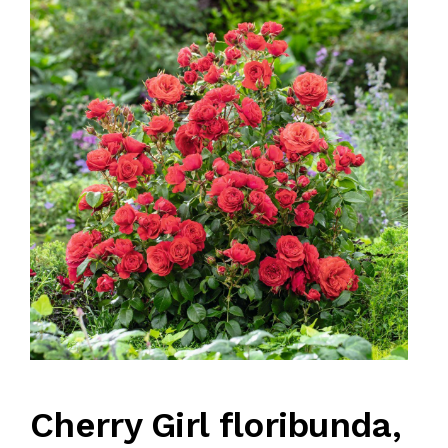
KOMPRESORI
BUŠAČ ZEMLJE
ČEONE/STRIŽNE KOSAČICE
PRSKALICA LEĐNA
PRSKALICE
PERAČ
Cherry Girl floribunda,