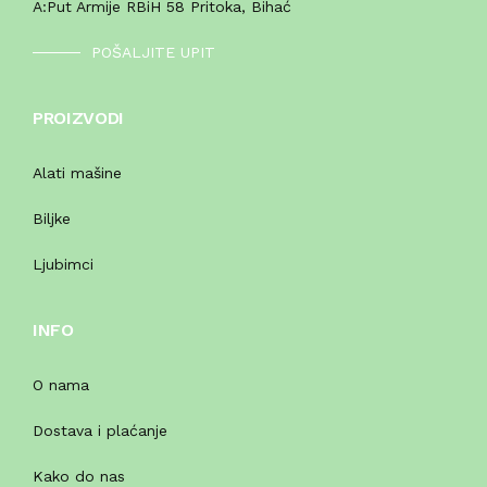
A:
Put Armije RBiH 58 Pritoka, Bihać
POŠALJITE UPIT
PROIZVODI
Alati mašine
Biljke
Ljubimci
INFO
O nama
Dostava i plaćanje
Kako do nas